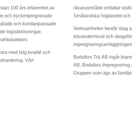
ästan 100 års erfarenhet av
råvaruområde omfattar södr
ade och tryckimpregnerade
Småländska höglandet och 
 förädlade och kundanpassade
Verksamheten består idag av
e logistiklösningar,
trävaruterminal och skogsförv
striträsektorn.
impregneringsanläggningen 
ara med hög kvalité och
Bodafors Trä AB ingår blan
gshantering. Vårt
AB, Bodafors Impregnering 
Gruppen som ägs av familjeb