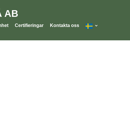
 AB
mhet
Certifieringar
Kontakta oss
Om oss
Förädl
kunda