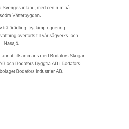
a Sveriges inland, med centrum på
södra Vätterbygden.
 träförädling, tryckimpregnering,
altning överförts till vår sågverks- och
i Nässjö.
d annat tillsammans med Bodafors Skogar
AB och Bodafors Byggträ AB i Bodafors-
olaget Bodafors Industrier AB.